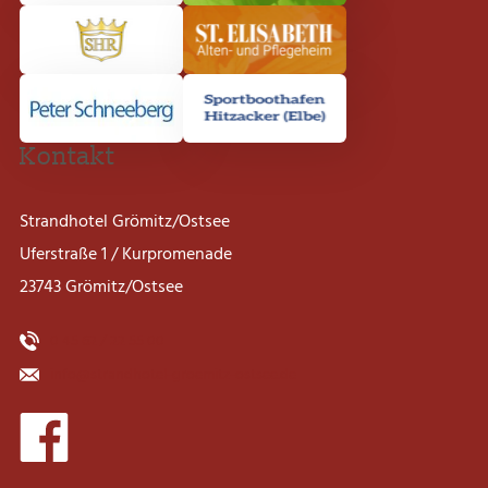
Kontakt
Strandhotel Grömitz/Ostsee
Uferstraße 1 / Kurpromenade
23743 Grömitz/Ostsee
0 45 62 / 22 55 00
info@strandhotel-groemitz-ostsee.de