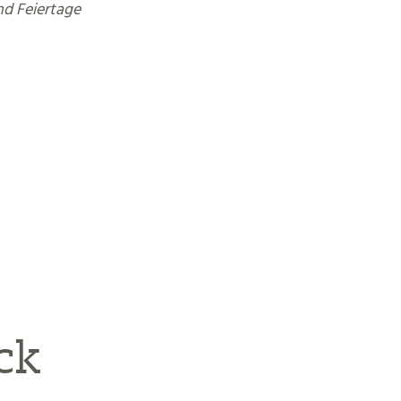
nd Feiertage
uck